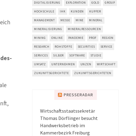
DIGITALISIERUNG
EXPLORATION
GOLD
GROUP
HOCHSCHULE
IHK
KUNDEN
KUPFER
MANAGEMENT
MESSE
MINE
MINERAL
leich
MINERALISIERUNG
MINERALRESSOURCEN
MINING
ONLINE
PANDEMIE
PROF
REGION
RESEARCH
ROHSTOFFE
SECURITIES
SERVICE
SERVICES
SILBER
SOFTWARE
STUDIE
ndes-
UMSATZ
UNTERNEHMEN
UNZEN
WIRTSCHAFT
ZUKUNFTSGERICHTETE
ZUKUNFTSGERICHTETEN
ale
PRESSERADAR
nft,
Wirtschaftsstaatssekretär
Thomas Dörflinger besucht
Handwerksbetrieb im
Kammerbezirk Freiburg