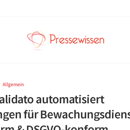
Allgemein
alidato automatisiert
ungen für Bewachungsdien
orm & DSGVO-konform