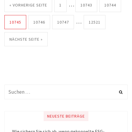
…
« VORHERIGE SEITE
1
10743
10744
…
10745
10746
10747
12521
NÄCHSTE SEITE »
NEUESTE BEITRÄGE
Wie sichern Sie sich ab, wenn gekoppelte ESG-