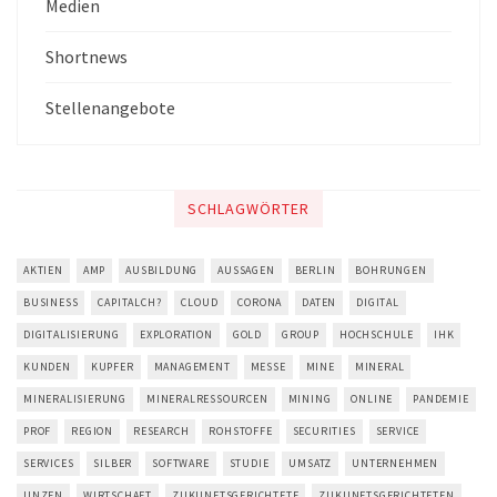
Medien
Shortnews
Stellenangebote
SCHLAGWÖRTER
AKTIEN
AMP
AUSBILDUNG
AUSSAGEN
BERLIN
BOHRUNGEN
BUSINESS
CAPITALCH?
CLOUD
CORONA
DATEN
DIGITAL
DIGITALISIERUNG
EXPLORATION
GOLD
GROUP
HOCHSCHULE
IHK
KUNDEN
KUPFER
MANAGEMENT
MESSE
MINE
MINERAL
MINERALISIERUNG
MINERALRESSOURCEN
MINING
ONLINE
PANDEMIE
PROF
REGION
RESEARCH
ROHSTOFFE
SECURITIES
SERVICE
SERVICES
SILBER
SOFTWARE
STUDIE
UMSATZ
UNTERNEHMEN
UNZEN
WIRTSCHAFT
ZUKUNFTSGERICHTETE
ZUKUNFTSGERICHTETEN