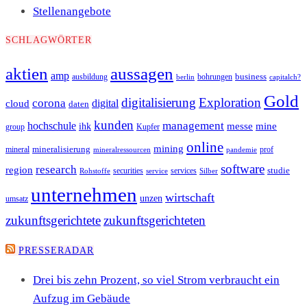
Stellenangebote
SCHLAGWÖRTER
aussagen
aktien
amp
business
ausbildung
bohrungen
berlin
capitalch?
Gold
digitalisierung
Exploration
corona
digital
cloud
daten
kunden
hochschule
management
messe
mine
ihk
Kupfer
group
online
mining
mineralisierung
mineral
prof
mineralressourcen
pandemie
software
research
region
studie
securities
service
services
Silber
Rohstoffe
unternehmen
wirtschaft
unzen
umsatz
zukunftsgerichtete
zukunftsgerichteten
PRESSERADAR
Drei bis zehn Prozent, so viel Strom verbraucht ein
Aufzug im Gebäude