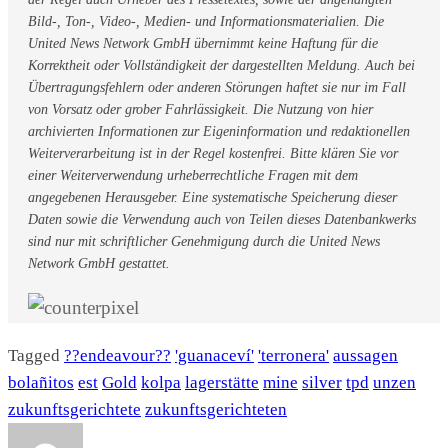
Bild-, Ton-, Video-, Medien- und Informationsmaterialien. Die
United News Network GmbH übernimmt keine Haftung für die
Korrektheit oder Vollständigkeit der dargestellten Meldung. Auch bei
Übertragungsfehlern oder anderen Störungen haftet sie nur im Fall
von Vorsatz oder grober Fahrlässigkeit. Die Nutzung von hier
archivierten Informationen zur Eigeninformation und redaktionellen
Weiterverarbeitung ist in der Regel kostenfrei. Bitte klären Sie vor
einer Weiterverwendung urheberrechtliche Fragen mit dem
angegebenen Herausgeber. Eine systematische Speicherung dieser
Daten sowie die Verwendung auch von Teilen dieses Datenbankwerks
sind nur mit schriftlicher Genehmigung durch die United News
Network GmbH gestattet.
Tagged
??endeavour??
'guanaceví'
'terronera'
aussagen
bolañitos
est
Gold
kolpa
lagerstätte
mine
silver
tpd
unzen
zukunftsgerichtete
zukunftsgerichteten