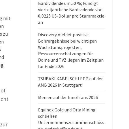
Bardividende um 50 %; kündigt
vierteljährliche Bardividende von
0,0225 US-Dollar pro Stammaktie
g mit
an
en
s zu
Discovery meldet positive
Bohrergebnisse bei wichtigen
en
Wachstumsprojekten,
6
Ressourcenschätzungen für
und
Dome und TVZ liegen im Zeitplan
ug.
für Ende 2026
TSUBAKI KABELSCHLEPP auf der
AMB 2026 in Stuttgart
bot
Mersen auf der InnoTrans 2026
echt
Equinox Gold und Orla Mining
schließen
Unternehmenszusammenschluss
 zur
ab, und schaffen damit