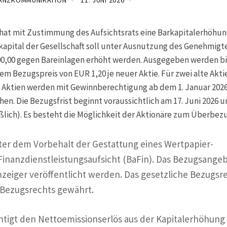
NANZKOMMUNIKATION
11. JUNI 2026
hat mit Zustimmung des Aufsichtsrats eine Barkapitalerhöhun
kapital der Gesellschaft soll unter Ausnutzung des Genehmigt
.000,00 gegen Bareinlagen erhöht werden. Ausgegeben werden bi
em Bezugspreis von EUR 1,20 je neuer Aktie. Für zwei alte Akti
n Aktien werden mit Gewinnberechtigung ab dem 1. Januar 202
en. Die Bezugsfrist beginnt voraussichtlich am 17. Juni 2026 
ießlich). Es besteht die Möglichkeit der Aktionäre zum Überbez
er dem Vorbehalt der Gestattung eines Wertpapier-
 Finanzdienstleistungsaufsicht (BaFin). Das Bezugsange
anzeiger veröffentlicht werden. Das gesetzliche Bezugsr
 Bezugsrechts gewährt.
tigt den Nettoemissionserlös aus der Kapitalerhöhung