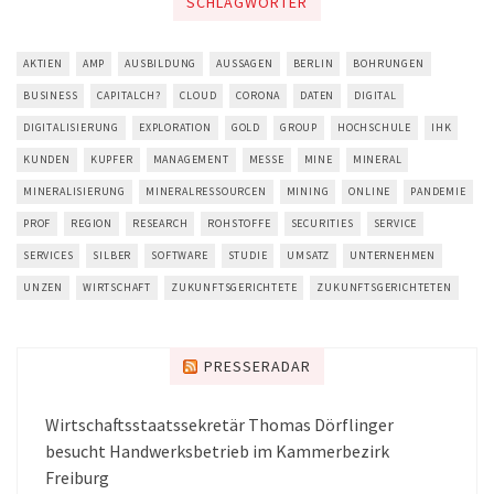
SCHLAGWÖRTER
AKTIEN
AMP
AUSBILDUNG
AUSSAGEN
BERLIN
BOHRUNGEN
BUSINESS
CAPITALCH?
CLOUD
CORONA
DATEN
DIGITAL
DIGITALISIERUNG
EXPLORATION
GOLD
GROUP
HOCHSCHULE
IHK
KUNDEN
KUPFER
MANAGEMENT
MESSE
MINE
MINERAL
MINERALISIERUNG
MINERALRESSOURCEN
MINING
ONLINE
PANDEMIE
PROF
REGION
RESEARCH
ROHSTOFFE
SECURITIES
SERVICE
SERVICES
SILBER
SOFTWARE
STUDIE
UMSATZ
UNTERNEHMEN
UNZEN
WIRTSCHAFT
ZUKUNFTSGERICHTETE
ZUKUNFTSGERICHTETEN
PRESSERADAR
Wirtschaftsstaatssekretär Thomas Dörflinger
besucht Handwerksbetrieb im Kammerbezirk
Freiburg