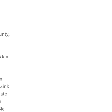
unty,
n
5 km
en
 Zink
tate
n
lei