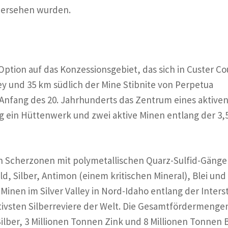
übersehen wurden.
tion auf das Konzessionsgebiet, das sich in Custer Co
ey und 35 km südlich der Mine Stibnite von Perpetua
Anfang des 20. Jahrhunderts das Zentrum eines aktive
ng ein Hüttenwerk und zwei aktive Minen entlang der 3,
en Scherzonen mit polymetallischen Quarz-Sulfid-Gäng
, Silber, Antimon (einem kritischen Mineral), Blei und
 Minen im Silver Valley in Nord-Idaho entlang der Inters
ktivsten Silberreviere der Welt. Die Gesamtfördermenge
ilber, 3 Millionen Tonnen Zink und 8 Millionen Tonnen B