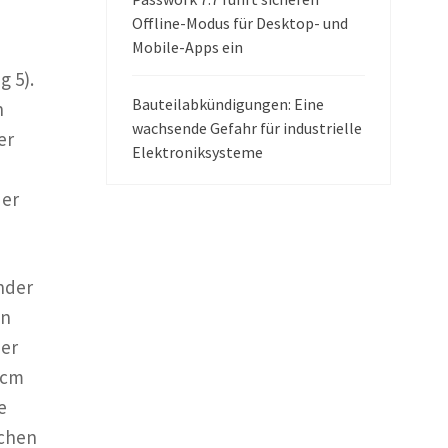
Offline-Modus für Desktop- und
Mobile-Apps ein
g 5).
Bauteilabkündigungen: Eine
n
wachsende Gefahr für industrielle
er
Elektroniksysteme
der
nder
en
per
 cm
e
ichen