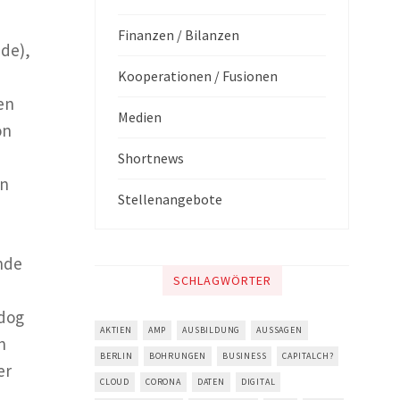
Finanzen / Bilanzen
nde),
Kooperationen / Fusionen
en
Medien
on
Shortnews
in
Stellenangebote
nde
SCHLAGWÖRTER
ldog
AKTIEN
AMP
AUSBILDUNG
AUSSAGEN
n
BERLIN
BOHRUNGEN
BUSINESS
CAPITALCH?
er
CLOUD
CORONA
DATEN
DIGITAL