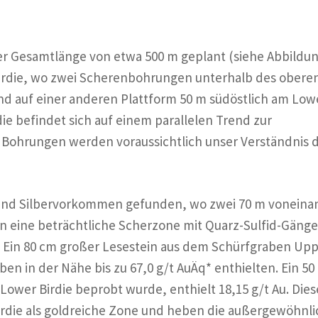
ner Gesamtlänge von etwa 500 m geplant (siehe Abbildun
 Birdie, wo zwei Scherenbohrungen unterhalb des obere
ind auf einer anderen Plattform 50 m südöstlich am Low
rdie befindet sich auf einem parallelen Trend zur
Bohrungen werden voraussichtlich unser Verständnis 
 und Silbervorkommen gefunden, wo zwei 70 m voneina
en eine beträchtliche Scherzone mit Quarz-Sulfid-Gäng
. Ein 80 cm großer Lesestein aus dem Schürfgraben Up
ben in der Nähe bis zu 67,0 g/t AuÄq* enthielten. Ein 50
Lower Birdie beprobt wurde, enthielt 18,15 g/t Au. Dies
irdie als goldreiche Zone und heben die außergewöhnl