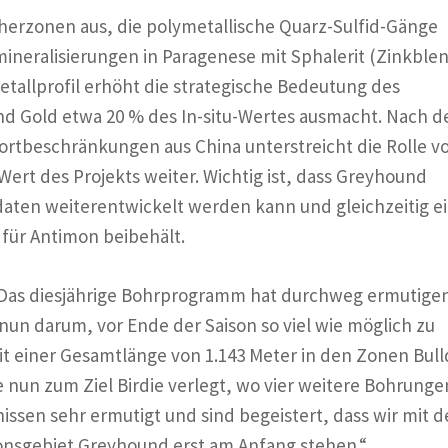
erzonen aus, die polymetallische Quarz-Sulfid-Gänge
ineralisierungen in Paragenese mit Sphalerit (Zinkble
etallprofil erhöht die strategische Bedeutung des
nd Gold etwa 20 % des In-situ-Wertes ausmacht. Nach d
rtbeschränkungen aus China unterstreicht die Rolle v
Wert des Projekts weiter. Wichtig ist, dass Greyhound
aten weiterentwickelt werden kann und gleichzeitig e
 für Antimon beibehält.
 „Das diesjährige Bohrprogramm hat durchweg ermutige
nun darum, vor Ende der Saison so viel wie möglich zu
t einer Gesamtlänge von 1.143 Meter in den Zonen Bul
 nun zum Ziel Birdie verlegt, wo vier weitere Bohrunge
issen sehr ermutigt und sind begeistert, dass wir mit d
onsgebiet Greyhound erst am Anfang stehen.“