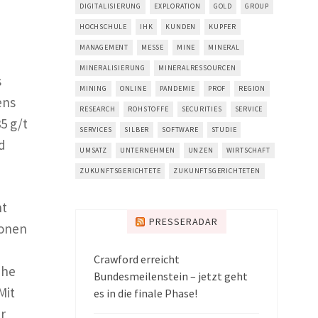
DIGITALISIERUNG
EXPLORATION
GOLD
GROUP
HOCHSCHULE
IHK
KUNDEN
KUPFER
MANAGEMENT
MESSE
MINE
MINERAL
MINERALISIERUNG
MINERALRESSOURCEN
s
MINING
ONLINE
PANDEMIE
PROF
REGION
ens
RESEARCH
ROHSTOFFE
SECURITIES
SERVICE
5 g/t
SERVICES
SILBER
SOFTWARE
STUDIE
d
UMSATZ
UNTERNEHMEN
UNZEN
WIRTSCHAFT
ZUKUNFTSGERICHTETE
ZUKUNFTSGERICHTETEN
ht
PRESSERADAR
zonen
Crawford erreicht
ehe
Bundesmeilenstein – jetzt geht
Mit
es in die finale Phase!
r