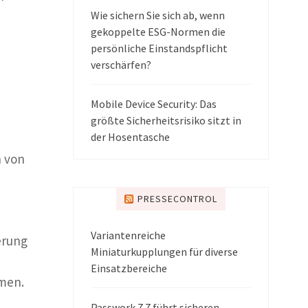
Wie sichern Sie sich ab, wenn
gekoppelte ESG-Normen die
persönliche Einstandspflicht
verschärfen?
Mobile Device Security: Das
größte Sicherheitsrisiko sitzt in
der Hosentasche
n von
PRESSECONTROL
Variantenreiche
erung
Miniaturkupplungen für diverse
Einsatzbereiche
mmen.
Passwork 7.7 führt sicheren