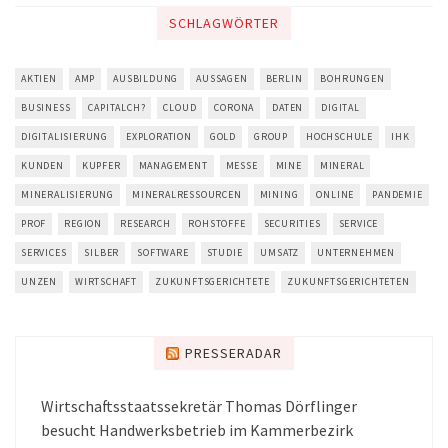
SCHLAGWÖRTER
AKTIEN
AMP
AUSBILDUNG
AUSSAGEN
BERLIN
BOHRUNGEN
BUSINESS
CAPITALCH?
CLOUD
CORONA
DATEN
DIGITAL
DIGITALISIERUNG
EXPLORATION
GOLD
GROUP
HOCHSCHULE
IHK
KUNDEN
KUPFER
MANAGEMENT
MESSE
MINE
MINERAL
MINERALISIERUNG
MINERALRESSOURCEN
MINING
ONLINE
PANDEMIE
PROF
REGION
RESEARCH
ROHSTOFFE
SECURITIES
SERVICE
SERVICES
SILBER
SOFTWARE
STUDIE
UMSATZ
UNTERNEHMEN
UNZEN
WIRTSCHAFT
ZUKUNFTSGERICHTETE
ZUKUNFTSGERICHTETEN
PRESSERADAR
Wirtschaftsstaatssekretär Thomas Dörflinger
besucht Handwerksbetrieb im Kammerbezirk