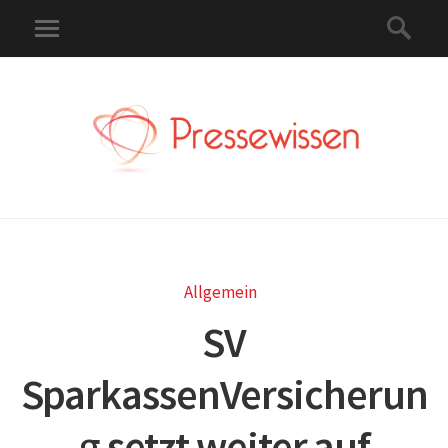
Allgemein
SV
SparkassenVersicherun
g setzt weiter auf