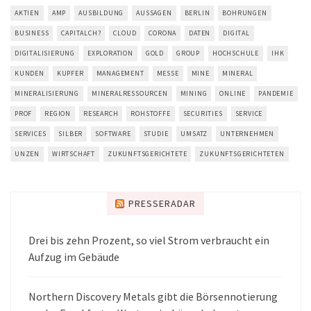
AKTIEN
AMP
AUSBILDUNG
AUSSAGEN
BERLIN
BOHRUNGEN
BUSINESS
CAPITALCH?
CLOUD
CORONA
DATEN
DIGITAL
DIGITALISIERUNG
EXPLORATION
GOLD
GROUP
HOCHSCHULE
IHK
KUNDEN
KUPFER
MANAGEMENT
MESSE
MINE
MINERAL
MINERALISIERUNG
MINERALRESSOURCEN
MINING
ONLINE
PANDEMIE
PROF
REGION
RESEARCH
ROHSTOFFE
SECURITIES
SERVICE
SERVICES
SILBER
SOFTWARE
STUDIE
UMSATZ
UNTERNEHMEN
UNZEN
WIRTSCHAFT
ZUKUNFTSGERICHTETE
ZUKUNFTSGERICHTETEN
PRESSERADAR
Drei bis zehn Prozent, so viel Strom verbraucht ein
Aufzug im Gebäude
Northern Discovery Metals gibt die Börsennotierung