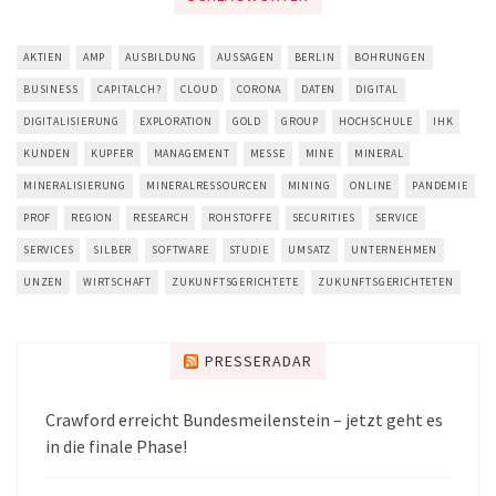
AKTIEN
AMP
AUSBILDUNG
AUSSAGEN
BERLIN
BOHRUNGEN
BUSINESS
CAPITALCH?
CLOUD
CORONA
DATEN
DIGITAL
DIGITALISIERUNG
EXPLORATION
GOLD
GROUP
HOCHSCHULE
IHK
KUNDEN
KUPFER
MANAGEMENT
MESSE
MINE
MINERAL
MINERALISIERUNG
MINERALRESSOURCEN
MINING
ONLINE
PANDEMIE
PROF
REGION
RESEARCH
ROHSTOFFE
SECURITIES
SERVICE
SERVICES
SILBER
SOFTWARE
STUDIE
UMSATZ
UNTERNEHMEN
UNZEN
WIRTSCHAFT
ZUKUNFTSGERICHTETE
ZUKUNFTSGERICHTETEN
PRESSERADAR
Crawford erreicht Bundesmeilenstein – jetzt geht es
in die finale Phase!