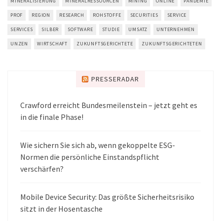
MINERALISIERUNG
MINERALRESSOURCEN
MINING
ONLINE
PANDEMIE
PROF
REGION
RESEARCH
ROHSTOFFE
SECURITIES
SERVICE
SERVICES
SILBER
SOFTWARE
STUDIE
UMSATZ
UNTERNEHMEN
UNZEN
WIRTSCHAFT
ZUKUNFTSGERICHTETE
ZUKUNFTSGERICHTETEN
PRESSERADAR
Crawford erreicht Bundesmeilenstein – jetzt geht es
in die finale Phase!
Wie sichern Sie sich ab, wenn gekoppelte ESG-
Normen die persönliche Einstandspflicht
verschärfen?
Mobile Device Security: Das größte Sicherheitsrisiko
sitzt in der Hosentasche