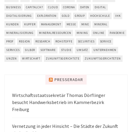
BUSINESS
CAPITALCH?
CLOUD
CORONA
DATEN
DIGITAL
DIGITALISIERUNG
EXPLORATION
GOLD
GROUP
HOCHSCHULE
IHK
KUNDEN
KUPFER
MANAGEMENT
MESSE
MINE
MINERAL
MINERALISIERUNG
MINERALRESSOURCEN
MINING
ONLINE
PANDEMIE
PROF
REGION
RESEARCH
ROHSTOFFE
SECURITIES
SERVICE
SERVICES
SILBER
SOFTWARE
STUDIE
UMSATZ
UNTERNEHMEN
UNZEN
WIRTSCHAFT
ZUKUNFTSGERICHTETE
ZUKUNFTSGERICHTETEN
PRESSERADAR
Wirtschaftsstaatssekretär Thomas Dörflinger
besucht Handwerksbetrieb im Kammerbezirk
Freiburg
Vernetzung in jeder Hinsicht – Die Städte der Zukunft