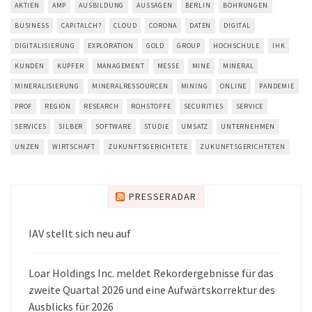
AKTIEN
AMP
AUSBILDUNG
AUSSAGEN
BERLIN
BOHRUNGEN
BUSINESS
CAPITALCH?
CLOUD
CORONA
DATEN
DIGITAL
DIGITALISIERUNG
EXPLORATION
GOLD
GROUP
HOCHSCHULE
IHK
KUNDEN
KUPFER
MANAGEMENT
MESSE
MINE
MINERAL
MINERALISIERUNG
MINERALRESSOURCEN
MINING
ONLINE
PANDEMIE
PROF
REGION
RESEARCH
ROHSTOFFE
SECURITIES
SERVICE
SERVICES
SILBER
SOFTWARE
STUDIE
UMSATZ
UNTERNEHMEN
UNZEN
WIRTSCHAFT
ZUKUNFTSGERICHTETE
ZUKUNFTSGERICHTETEN
PRESSERADAR
IAV stellt sich neu auf
Loar Holdings Inc. meldet Rekordergebnisse für das
zweite Quartal 2026 und eine Aufwärtskorrektur des
Ausblicks für 2026